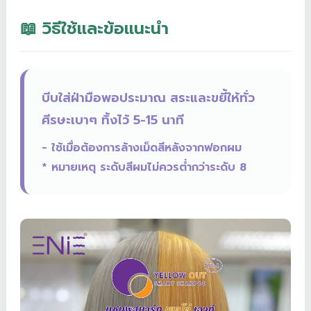
📖 วิธีใช้และข้อแนะนำ
บีบใส่ฝ่ามือพอประมาณ สระและขยี้ให้ทั่ว
ศีรษะเบาๆ ทิ้งไว้ 5-15 นาที
- ใช้เมื่อต้องการล้างเม็ดสีหลังจากฟอกผม
* หมายเหตุ ระดับสีผมไม่ควรต่ำกว่าระดับ 8