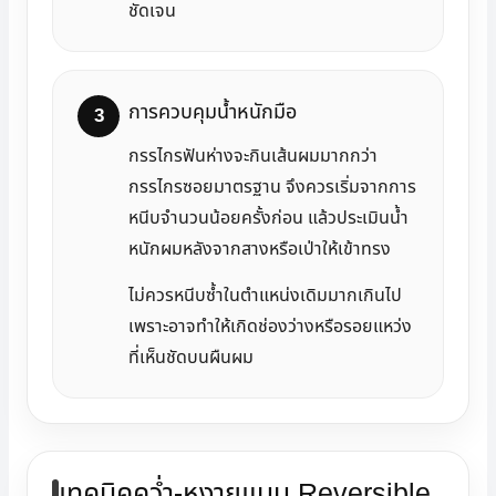
ชัดเจน
การควบคุมน้ำหนักมือ
กรรไกรฟันห่างจะกินเส้นผมมากกว่า
กรรไกรซอยมาตรฐาน จึงควรเริ่มจากการ
หนีบจำนวนน้อยครั้งก่อน แล้วประเมินน้ำ
หนักผมหลังจากสางหรือเป่าให้เข้าทรง
ไม่ควรหนีบซ้ำในตำแหน่งเดิมมากเกินไป
เพราะอาจทำให้เกิดช่องว่างหรือรอยแหว่ง
ที่เห็นชัดบนผืนผม
เทคนิคคว่ำ-หงายแบบ Reversible