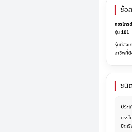
ชื่อ
กรรไกรต
รุ่น
101
รุ่นนี้สั
อาชีพที่
ชนิ
ประเ
กรรไ
มีดเร