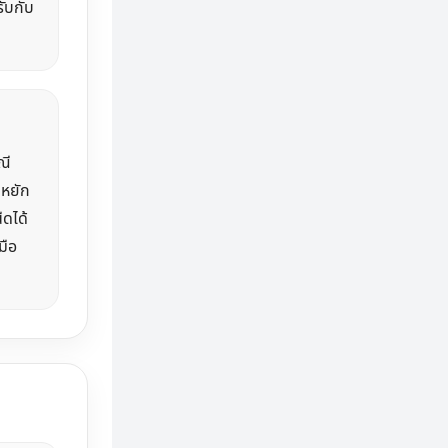
รับกับ
ณี
ยหยัก
ืดได้
มือ