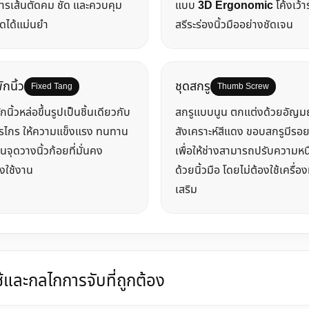
ารเส้นตัดคม ชัด และควบคุม
แบบ
3D Ergonomic
โค้งเว้า
ดได้แม่นยำ
สรีระร่องนิ้วมืออย่างชัดเจน
ักนิ้ว
ชุดสกรู
Fixed Tang
Thumb Screw
กนิ้วหล่อขึ้นรูปเป็นชิ้นเดียวกับ
สกรูแบบนูน ตกแต่งด้วยอัญม
รไกร ให้ความแข็งแรง ทนทาน
สังเคราะห์สีแดง ขอบสกรูมีรอ
นจุดวางนิ้วก้อยที่มั่นคง
เพื่อให้ช่างสามารถปรับความหน
างใช้งาน
ด้วยนิ้วมือ โดยไม่ต้องใช้เครื่อง
เสริม
ใช้และกลไกการจับที่ถูกต้อง