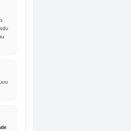
้ว
งจับ
่อน
้านบน
ade