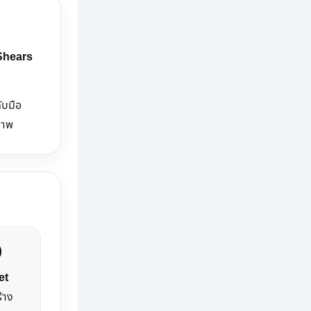
 Shears
ับมือ
ภาพ
et
้าง