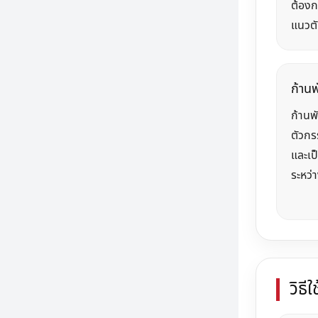
ต้องก
แนวตั
ก้านพ
ก้านพั
ตัวกร
และเป็
ระหว่
วิธี