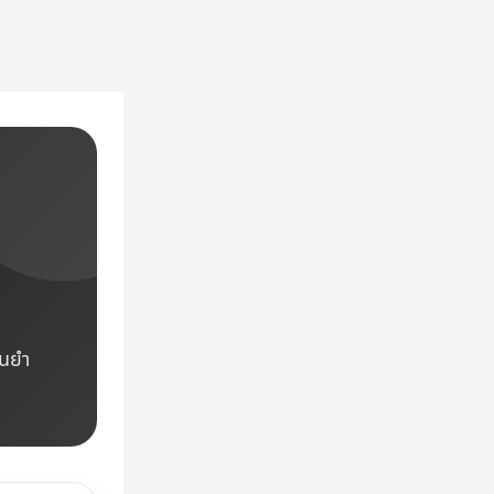
น
่นยำ