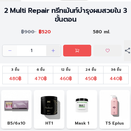
2 Multi Repair ทรีทเม้นท์บำรุงผมสวยใน 3
ขั้นตอน
฿900
฿520
580 ml.
3 ชิ้น
6 ชิ้น
12 ชิ้น
24 ชิ้น
36 ชิ้น
480฿
470฿
460฿
450฿
440฿
B5/6x10
HT1
Mask 1
T5 Eplus