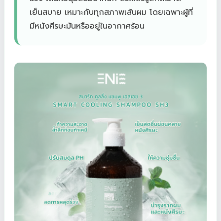
เย็นสบาย เหมาะกับทุกสภาพเส้นผม โดยเฉพาะผู้ที่
มีหนังศีรษะมันหรืออยู่ในอากาศร้อน