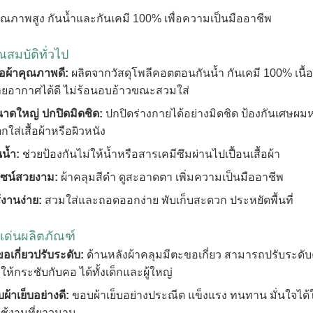
าคุณภาพสูง กันน้ำและกันเคมี 100% เพื่อความเป็นมืออาชีพ
ณสมบัติทั่วไป
้อผ้าคุณภาพดี:
ผลิตจากวัสดุโพลีคอตตอนกันน้ำ กันเคมี 100% เนื้อ
ยอากาศได้ดี ไม่ร้อนอบอ้าวขณะสวมใส่
าดใหญ่ ปกปิดมิดชิด:
ปกปิดร่างกายได้อย่างมิดชิด ป้องกันเศษผม
กใส่เสื้อผ้าหรือผิวหนัง
น้ำ:
ช่วยป้องกันไม่ให้น้ำหรือสารเคมีซึมผ่านไปเปื้อนเสื้อผ้า
ไซน์สวยงาม:
ผ้าคลุมสีดำ ดูสะอาดตา เพิ่มความเป็นมืออาชีพ
้งานง่าย:
สวมใส่และถอดออกง่าย พับเก็บสะดวก ประหยัดพื้นที่
ดเด่นผลิตภัณฑ์
ขอเกี่ยวปรับระดับ:
ด้านหลังผ้าคลุมมีตะขอเกี่ยว สามารถปรับระดั
ให้กระชับกับคอ ได้ทั้งเด็กและผู้ใหญ่
ผ้าเย็บอย่างดี:
ขอบผ้าเย็บอย่างประณีต แข็งแรง ทนทาน มั่นใจได้
ช้งานที่ยาวนาน