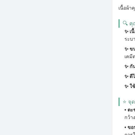
เนื้อผ้
🔍 คุ
✨ เนื
ระบา
✨ ขน
เคมีต
✨ กัน
✨ ดี
✨ ใช
⭐ จุ
• ตะ
กว้าง
• ขอบ
การใ