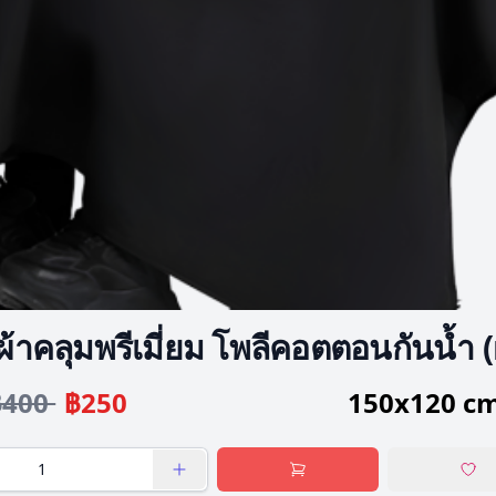
ผ้าคลุมพรีเมี่ยม โพลีคอตตอนกันน้ำ 
฿400
฿250
150x120 cm