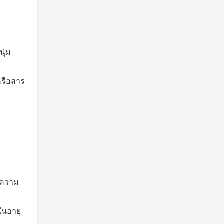
นุ่ม
หรือสาร
บความ
ในอายุ