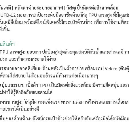
กันเคมี | หลังตาข่ายระบายอากาศ | วัสดุเป็นมิตรต่อสิ่งแวดล้อม
่น UFD-12 มอบการปกป้องระดับมืออาชีพด้วยวัสดุ TPU เกรดสูง ที่มีคุณสม
นเคมีดีเยี่ยม พร้อมดีไซน์พิเศษที่มีกระเป๋าด้านข้าง เพื่อการใช้งานที่
ิ่งขึ้น
่นสินค้า
 TPU เกรดสูง:
มอบการปกป้องสูงสุดด้วยคุณสมบัติกันน้ำและสารเคมี 
สกปรก และทำความสะอาดได้ง่าย
ระบายอากาศดีเยี่ยม:
ด้านหลังเป็นผ้าตาข่ายพร้อมเทป Velcro (ตีนตุ
ให้สวมใส่สบาย ไม่ร้อนอบอ้าวแม้ทำงานต่อเนื่องนานๆ
ัสนุ่มและเบา:
เนื้อผ้า TPU เป็นมิตรต่อสิ่งแวดล้อม มีความยืดหยุ่นและ
ม่ทำให้รู้สึกอึดอัดขณะสวมใส่
ทนทานสูง:
วัสดุมีความแข็งแรง ทนทานต่อการสึกหรอและการเสื่อม
าลเวลาได้เป็นอย่างดี
เก็บของด้านข้าง:
ดีไซน์กระเป๋าข้างช่วยให้หยิบจับเครื่องมือได้ถนัดมือม