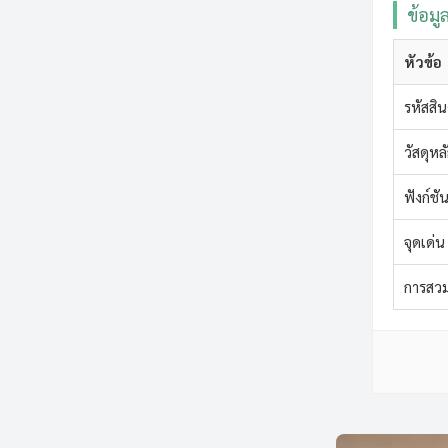
ข้อมู
หัวข้อ
รหัสสิน
วัสดุหล
ฟังก์ชั
จุดเด่น
การสวม