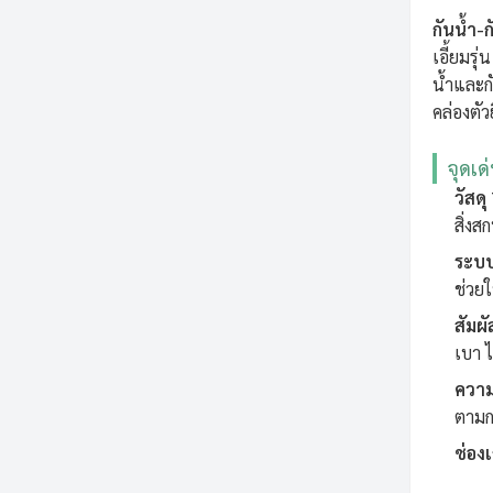
กันน้ำ-
เอี้ยมรุ
น้ำและกั
คล่องตัวย
จุดเด
วัสดุ
สิ่ง
ระบบ
ช่วย
สัมผ
เบา ไ
ความ
ตามก
ช่อง