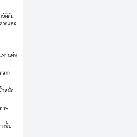
บัติกัน
สะดวกและ
ทนทานต่อ
๊กแก)
น้ำหนัก
สภาพ
ากขึ้น