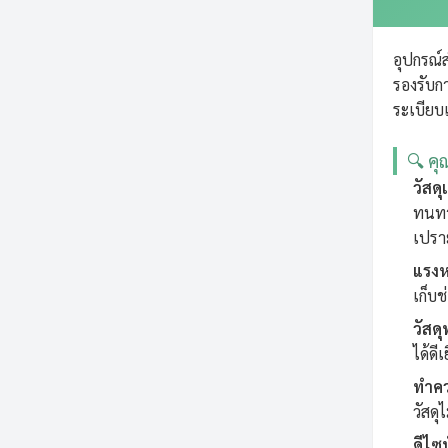
อุปกรณ์
รองรับก
ระเบียบ
🔍 คุ
วัสด
ทนทา
เปราะ
แรงห
เก็บช
วัสด
ได้ดี
ทำคว
วัสดุ
ดีไซน