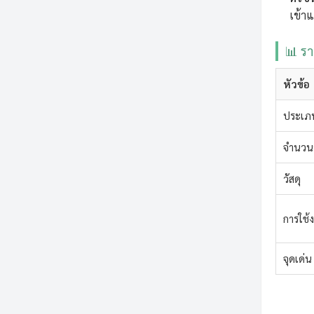
เข้าแ
📊 รา
หัวข้อ
ประเภท
จำนวน
วัสดุ
การใช้
จุดเด่น