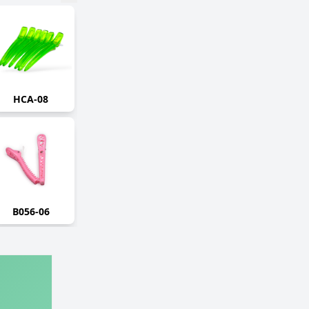
HCA-08
B056-06