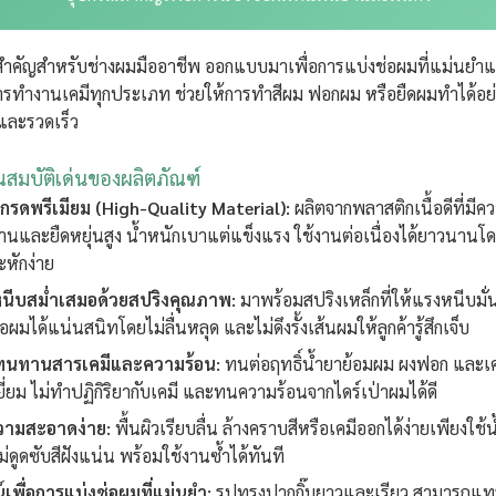
สำคัญสำหรับช่างผมมืออาชีพ ออกแบบมาเพื่อการแบ่งช่อผมที่แม่นยำแ
ารทำงานเคมีทุกประเภท ช่วยให้การทำสีผม ฟอกผม หรือยืดผมทำได้อย่
และรวดเร็ว
ณสมบัติเด่นของผลิตภัณฑ์
ุเกรดพรีเมียม (High-Quality Material):
ผลิตจากพลาสติกเนื้อดีที่มีค
นและยืดหยุ่นสูง น้ำหนักเบาแต่แข็งแรง ใช้งานต่อเนื่องได้ยาวนานโด
หักง่าย
นีบสม่ำเสมอด้วยสปริงคุณภาพ:
มาพร้อมสปริงเหล็กที่ให้แรงหนีบมั่
่อผมได้แน่นสนิทโดยไม่ลื่นหลุด และไม่ดึงรั้งเส้นผมให้ลูกค้ารู้สึกเจ็บ
ุทนทานสารเคมีและความร้อน:
ทนต่อฤทธิ์น้ำยาย้อมผม ผงฟอก และเค
เยี่ยม ไม่ทำปฏิกิริยากับเคมี และทนความร้อนจากไดร์เป่าผมได้ดี
ามสะอาดง่าย:
พื้นผิวเรียบลื่น ล้างคราบสีหรือเคมีออกได้ง่ายเพียงใช
ไม่ดูดซับสีฝังแน่น พร้อมใช้งานซ้ำได้ทันที
์เพื่อการแบ่งช่อผมที่แม่นยำ:
รูปทรงปากกิ๊บยาวและเรียว สามารถแท