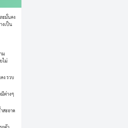
ละมั่นคง
างเป็น
วาม
ยไม่
นคง รวบ
มีต่างๆ
้น้ำสะอาด
รกตัว