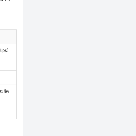
lips)
ละจัด