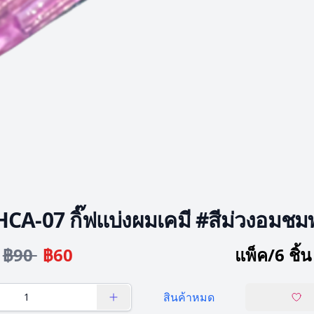
HCA-07 กิ๊ฟแบ่งผมเคมี #สีม่วงอมชมพ
฿90
฿60
แพ็ค/6 ชิ้น
สินค้าหมด