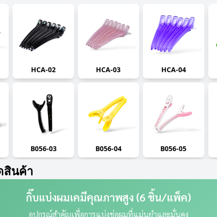
HCA-02
HCA-03
HCA-04
B056-03
B056-04
B056-05
ดสินค้า
กิ๊บแบ่งผมเคมีคุณภาพสูง (6 ชิ้น/แพ็ค)
อุปกรณ์สำคัญเพื่อการแบ่งช่อผมที่แม่นยำและมั่นคง