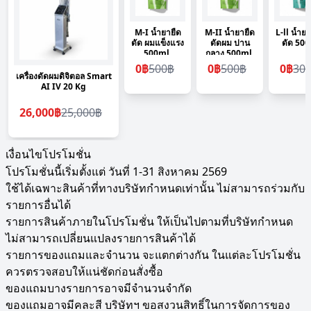
M-I น้ำยายืด
M-II น้ำยายืด
L-ll น้ำย
ดัด ผมแข็งแรง
ดัดผม ปาน
ดัด 500
500ml.
กลาง 500ml.
0฿
500฿
0฿
500฿
0฿
30
เครื่องดัดผมดิจิตอล Smart
AI IV 20 Kg
26,000฿
25,000฿
เงื่อนไขโปรโมชั่น
โปรโมชั่นนี้เริ่มตั้งแต่ วันที่ 1-31 สิงหาคม 2569
ใช้ได้เฉพาะสินค้าที่ทางบริษัทกำหนดเท่านั้น ไม่สามารถร่วมกับ
รายการอื่นได้
รายการสินค้าภายในโปรโมชั่น ให้เป็นไปตามที่บริษัทกำหนด
ไม่สามารถเปลี่ยนแปลงรายการสินค้าได้
รายการของแถมและจำนวน จะแตกต่างกัน ในแต่ละโปรโมชั่น
ควรตรวจสอบให้แน่ชัดก่อนสั่งซื้อ
ของแถมบางรายการอาจมีจำนวนจำกัด
ของแถมอาจมีคละสี บริษัทฯ ขอสงวนสิทธิ์ในการจัดการของ