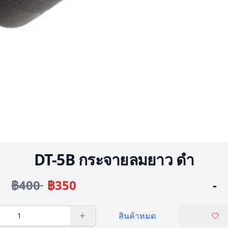
DT-5B กระจายลมยาว ดำ
฿400
฿350
-
สินค้าหมด