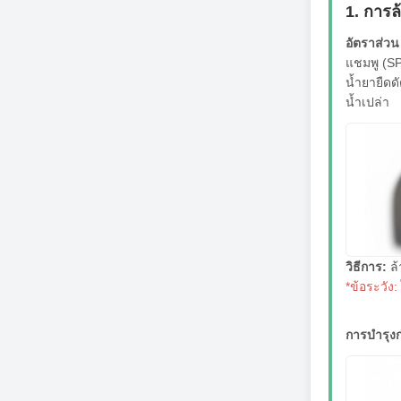
1. การล
อัตราส่วน 
แชมพู (SP
น้ำยายืดด
น้ำเปล่า
วิธีการ:
ล้
*ข้อระวัง
การบำรุงก