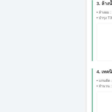
3. ล้าง
• ล้างผม 
• บำรุง T
4. เทค
• แกนดัด :
• จำนวน 