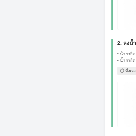
2. ลงน้
• น้ำยายื
• น้ำยายื
⏱ ทิ้งเว