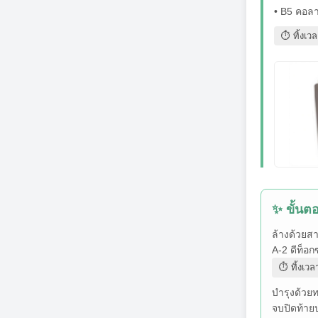
• B5 คอล
⏱ ทิ้งเว
✨ ขั้นต
ล้างด้วยสา
A-2 ดีท็อก
⏱ ทิ้งเวล
บำรุงด้วย
จบปิดท้ายบ