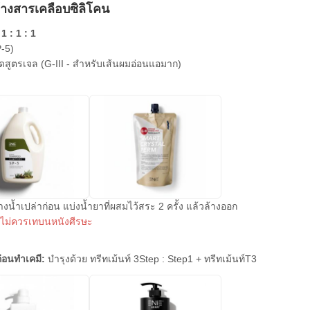
้างสารเคลือบซิลิโคน
1 : 1 : 1
-5)
ัดสูตรเจล (G-III - สำหรับเส้นผมอ่อนแอมาก)
างน้ำเปล่าก่อน แบ่งน้ำยาที่ผสมไว้สระ 2 ครั้ง แล้วล้างออก
: ไม่ควรเทบนหนังศีรษะ
่อนทำเคมี:
บำรุงด้วย ทรีทเม้นท์ 3Step : Step1 + ทรีทเม้นท์T3