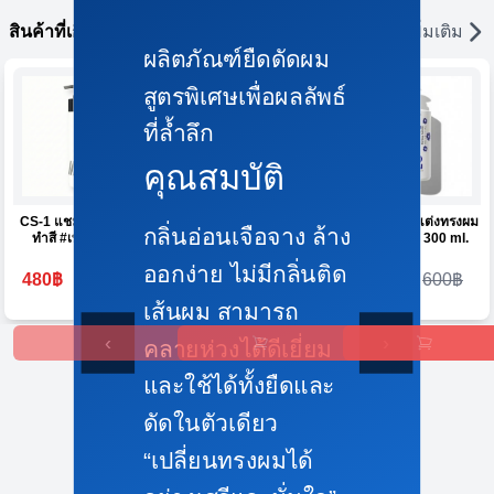
สินค้าที่เกี่ยวข้อง
ดูเพิ่มเติม
ผลิตภัณฑ์ยืดดัดผม
สูตรพิเศษเพื่อผลลัพธ์
ที่ล้ำลึก
คุณสมบัติ
CS-1 แชมพูสำหรับผม
B5 คอลลาเจนบำรุง
ST-2 จับลอนแต่งทรงผม
กลิ่นอ่อนเจือจาง ล้าง
ทำสี #เทา 300ml.
เส้นผม 6*10 ml.
สูตรอ่อนนุ่ม 300 ml.
ออกง่าย ไม่มีกลิ่นติด
480฿
800฿
700฿
1,200฿
300฿
600฿
เส้นผม สามารถ
‹
›
คลายห่วงได้ดีเยี่ยม
และใช้ได้ทั้งยืดและ
ดัดในตัวเดียว
“เปลี่ยนทรงผมได้